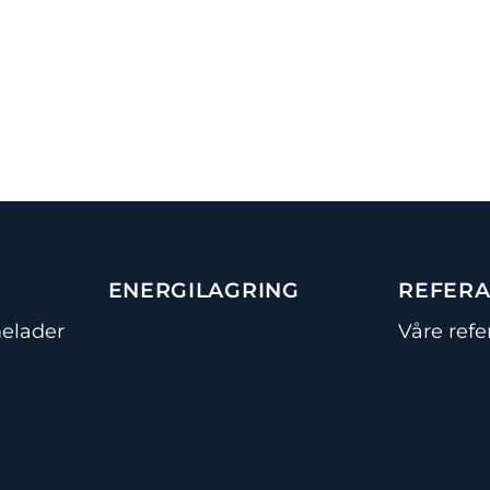
ENERGILAGRING
REFER
elader
Våre refe