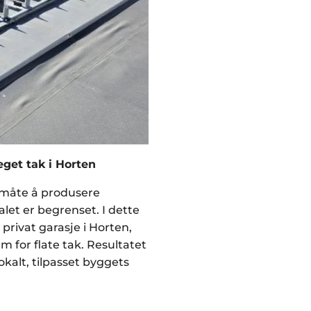
 eget tak i Horten
v måte å produsere
let er begrenset. I dette
 privat garasje i Horten,
m for flate tak. Resultatet
okalt, tilpasset byggets