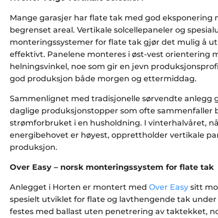
Mange garasjer har flate tak med god eksponerin
begrenset areal. Vertikale solcellepaneler og spesial
monteringssystemer for flate tak gjør det mulig å ut
effektivt. Panelene monteres i øst-vest orientering
helningsvinkel, noe som gir en jevn produksjonspro
god produksjon både morgen og ettermiddag.
Sammenlignet med tradisjonelle sørvendte anlegg g
daglige produksjonstopper som ofte sammenfaller 
strømforbruket i en husholdning. I vinterhalvåret, nå
energibehovet er høyest, opprettholder vertikale pan
produksjon.
Over Easy – norsk monteringssystem for flate tak
Anlegget i Horten er montert med
Over Easy
sitt m
spesielt utviklet for flate og lavthengende tak unde
festes med ballast uten penetrering av taktekket, 