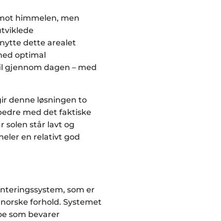
g mot himmelen, men
utviklede
nytte dette arealet
 med optimal
fil gjennom dagen – med
ir denne løsningen to
bedre med det faktiske
r solen står lavt og
eler en relativt god
onteringssystem, som er
r norske forhold. Systemet
noe som bevarer