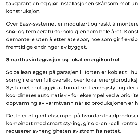
takgarantien og gjør installasjonen skånsom mot u
konstruksjon.
Over Easy-systemet er modulært og raskt å montere, 
snø- og temperaturforhold gjennom hele året. Konst
demontere uten å etterlate spor, noe som gir fleksibi
fremtidige endringer av bygget.
Smarthusintegrasjon og lokal energikontroll
Solcelleanlegget på garasjen i Horten er koblet til 
som gir eieren full oversikt over lokal energiproduksj
Systemet muliggjør automatisert energistyring der
koordineres automatisk – for eksempel ved å prioritere
oppvarming av varmtvann når solproduksjonen er h
Dette er et godt eksempel på hvordan lokalproduser
kombinert med smart styring, gir eieren reell kontr
reduserer avhengigheten av strøm fra nettet.