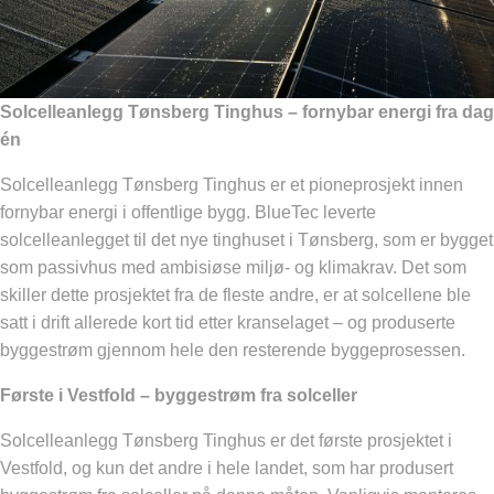
Solcelleanlegg Tønsberg Tinghus – fornybar energi fra dag
én
Solcelleanlegg Tønsberg Tinghus er et pioneprosjekt innen
fornybar energi i offentlige bygg. BlueTec leverte
solcelleanlegget til det nye tinghuset i Tønsberg, som er bygget
som passivhus med ambisiøse miljø- og klimakrav. Det som
skiller dette prosjektet fra de fleste andre, er at solcellene ble
satt i drift allerede kort tid etter kranselaget – og produserte
byggestrøm gjennom hele den resterende byggeprosessen.
Første i Vestfold – byggestrøm fra solceller
Solcelleanlegg Tønsberg Tinghus er det første prosjektet i
Vestfold, og kun det andre i hele landet, som har produsert