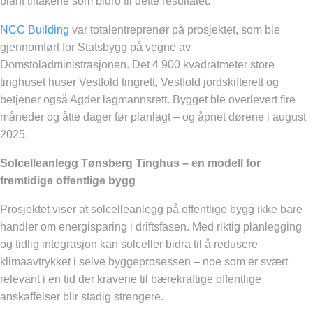
blant tiltakene som bidro til dette resultatet.
NCC Building
var totalentreprenør på prosjektet, som ble
gjennomført for Statsbygg på vegne av
Domstoladministrasjonen. Det 4 900 kvadratmeter store
tinghuset huser Vestfold tingrett, Vestfold jordskifterett og
betjener også Agder lagmannsrett. Bygget ble overlevert fire
måneder og åtte dager før planlagt – og åpnet dørene i august
2025.
Solcelleanlegg Tønsberg Tinghus – en modell for
fremtidige offentlige bygg
Prosjektet viser at solcelleanlegg på offentlige bygg ikke bare
handler om energisparing i driftsfasen. Med riktig planlegging
og tidlig integrasjon kan solceller bidra til å redusere
klimaavtrykket i selve byggeprosessen – noe som er svært
relevant i en tid der kravene til bærekraftige offentlige
anskaffelser blir stadig strengere.