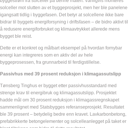
byggestrøm fra solceller på denne måten. Vanligvis monteres
solceller mot slutten av et byggeprosjekt, men her ble panelene
igangsatt tidlig i byggefasen. Det betyr at solcellene ikke bare
bidrar til byggets energiforsyning i driftsfasen – de bidro aktivt til
å redusere energiforbruket og klimaavtrykket allerede mens
bygget ble reist.
Dette er et konkret og målbart eksempel på hvordan fornybar
energi kan integreres som en aktiv del av hele
byggeprosessen, fra grunnarbeid til ferdigstillelse.
Passivhus med 39 prosent reduksjon i klimagassutslipp
Tønsberg Tinghus er bygget etter passivhusstandard med
strenge krav til energibruk og klimagassutslipp. Prosjektet
hadde mål om 30 prosent reduksjon i klimagassregnskapet
sammenlignet med Statsbygges referanseprosjekt. Resultatet
ble 39 prosent – betydelig bedre enn kravet. Lavkarbonbetong,
prefabrikkerte betongelementer og solcelleanlegget på taket er